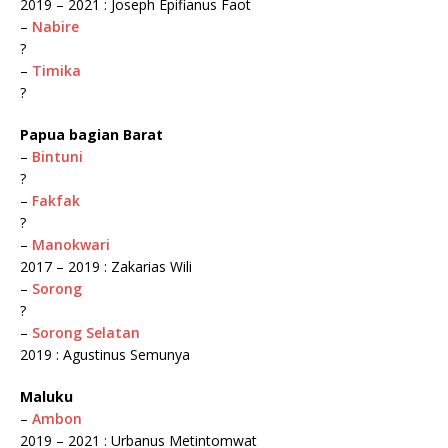
2019 – 2021 : Joseph Epifianus Faot
–
Nabire
?
–
Timika
?
Papua bagian Barat
–
Bintuni
?
–
Fakfak
?
–
Manokwari
2017 – 2019 : Zakarias Wili
–
Sorong
?
–
Sorong Selatan
2019 : Agustinus Semunya
Maluku
–
Ambon
2019 – 2021 : Urbanus Metintomwat