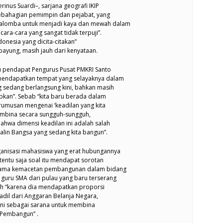
inus Suardi–, sarjana geografi IKIP
bahagian pemimpin dan pejabat, yang
alomba untuk menjadi kaya dan mewah dalam
cara-cara yang sangat tidak terpuji”.
onesia yang dicita-citakan”
payung, masih jauh dari kenyataan.
itu pendapat Pengurus Pusat PMKRI Santo
mendapatkan tempat yang selayaknya dalam
sedang berlangsung kini, bahkan masih
pkan”. Sebab “kita baru berada dalam
umusan mengenai ‘keadilan yang kita
membina secara sungguh-sungguh,
ahwa dimensi keadilan ini adalah salah
alin Bangsa yang sedang kita bangun”.
rganisasi mahasiswa yang erat hubungannya
tentu saja soal itu mendapat sorotan
 utama kemacetan pembangunan dalam bidang
guru SMA dari pulau yang baru terserang
ah “karena dia mendapatkan proporsi
adil dari Anggaran Belanja Negara,
g ini sebagai sarana untuk membina
Pembangun” .