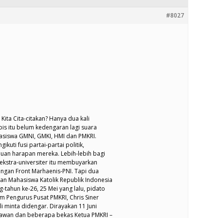
#8027
Kita Cita-citakan? Hanya dua kali
bis itu belum kedengaran lagi suara
asiswa GMNI, GMKI, HMI dan PMKRI.
kuti fusi partai-partai politik,
uan harapan mereka. Lebih-lebih bagi
ekstra-universiter itu membuyarkan
 dengan Front Marhaenis-PNI. Tapi dua
an Mahasiswa Katolik Republik Indonesia
-tahun ke-26, 25 Mei yang lalu, pidato
um Pengurus Pusat PMKRI, Chris Siner
i minta didengar. Dirayakan 11 Juni
tawan dan beberapa bekas Ketua PMKRI –