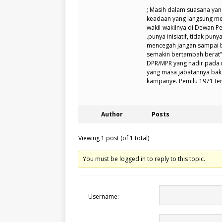
; Masih dalam suasana ya
keadaan yang langsung mem
wakil-wakilnya di Dewan Pe
.punya inisiatif, tidak pun
mencegah jangan sampai be
semakin bertambah berat”
DPR/MPR yang hadir pada 
yang masa jabatannya bakal
kampanye. Pemilu 1971 tern
Author
Posts
Viewing 1 post (of 1 total)
You must be logged in to reply to this topic.
Username: