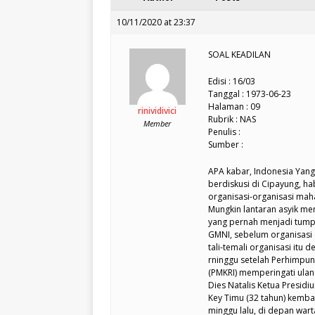
10/11/2020 at 23:37
SOAL KEADILAN
Edisi : 16/03
Tanggal : 1973-06-23
Halaman : 09
rinividivici
Rubrik : NAS
Member
Penulis :
Sumber :
APA kabar, Indonesia Yang 
berdiskusi di Cipayung, ha
organisasi-organisasi mah
Mungkin lantaran asyik mengi
yang pernah menjadi tump
GMNI, sebelum organisasi 
tali-temali organisasi itu
rninggu setelah Perhimpun
(PMKRI) memperingati ulang
Dies Natalis Ketua Presidi
Key Timu (32 tahun) kembal
minggu lalu, di depan war