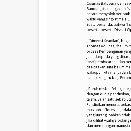
Cosmas Batubara dan Saver
Bandung itu mengecam “se
secara menyolok berlomb
waktu yang singkat melalui 
Suatu pertanda, bahwa “Ind
peserta-peserta Diskusi Ci
; “Dimensi Keadilan”, beg
Thomas Aquines, “belum 
proses Pembangunan yang 
jauh daripada yang dihara
taraf pembicaraan dan per
cita-citakan. Kita belum 
walaupun kita menyadari b
satu soko guru bagi Perum
; Buruh miskin. Sebagai o
dengan dunia pendidikan, 
tajam. Salah satu sebab
Pendidikan menurut bekas 
musibah – Flores — , adal
yang kurang, bahkan tidak 
jika dilihat vitalnya bidan
dan membangun manusia 