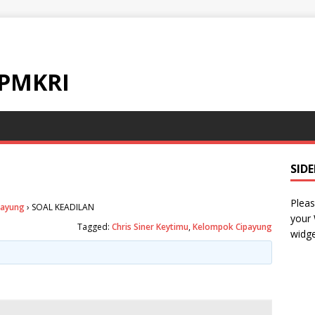
 PMKRI
SID
Pleas
payung
›
SOAL KEADILAN
your
Tagged:
Chris Siner Keytimu
,
Kelompok Cipayung
widge