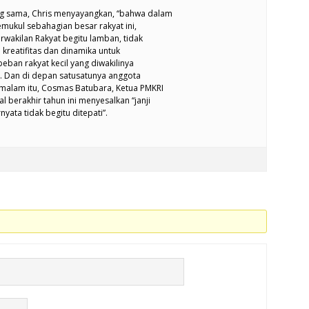
ng sama, Chris menyayangkan, “bahwa dalam
ukul sebahagian besar rakyat ini,
rwakilan Rakyat begitu lamban, tidak
ya kreatifitas dan dinamika untuk
ban rakyat kecil yang diwakilinya
. Dan di depan satusatunya anggota
malam itu, Cosmas Batubara, Ketua PMKRI
 berakhir tahun ini menyesalkan “janji
yata tidak begitu ditepati”.