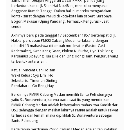
Sambil mempelajari Anggaran Dasar PMKRI, panitia yang
berkedudukan di Jl. Shan Hai No.48 ini, mencoba menyusun
Anggaran Rumah Tangga. Dalam hal ini mereka mengadakan
kontak surat dengan PMKRI di kota-kota lain seperti Surabaya,
Bogor, Makasar (Ujung Pandang), termasuk Pengurus Pusat
sendiri.
Akhirnya baru pada tanggal 17 September 1957 bertempat di Jl.
Hakka, persiapan PMKRI Cabang Medan terlaksana dengan
dihadiri 13 mahasiswa ditambah moderator (Pastor C.A.L
Rademaker), Kwee Keng Goan, Philem N. Purba, Hyo Tok Song,
Karpianus Sipayung, Tjia Djie dan Ong Tiong Ham. Pengurus yang
terbentuk antara lain :
Ketua : Vincent Gan Ho san
Wakil Ketua : Cyp Lim I Ho
Sekretaris : Timerlan Ginting
Bendahara : Go Beng Hay
Berdirinya PMKRI Cabang Medan memilih Santo Pelindungnya
yaitu St. Bonaventura, karena pada saat itu yang mendirikan
PMKRI Cabang Medan adalah kebanyakan mahasiswa Katolik dari
USU sehingga dengan melihat lahirnya PMKRI adalah untuk rakyat
tertindas dan lemah, maka dipilihlah St. Bonaventura sebagai
Santo Pelindung.
Pada tahun berdirinya PMKRI Cabang Medan adalah tahun-tahun