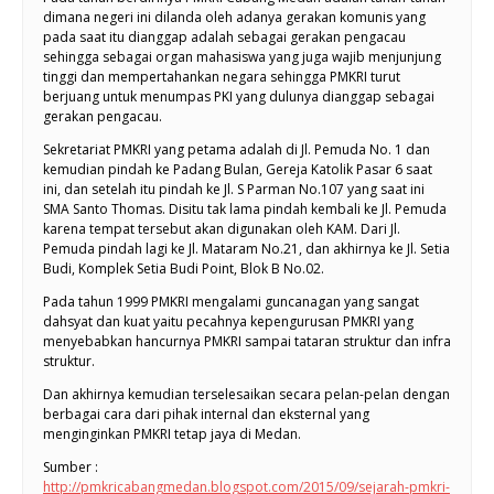
dimana negeri ini dilanda oleh adanya gerakan komunis yang
pada saat itu dianggap adalah sebagai gerakan pengacau
sehingga sebagai organ mahasiswa yang juga wajib menjunjung
tinggi dan mempertahankan negara sehingga PMKRI turut
berjuang untuk menumpas PKI yang dulunya dianggap sebagai
gerakan pengacau.
Sekretariat PMKRI yang petama adalah di Jl. Pemuda No. 1 dan
kemudian pindah ke Padang Bulan, Gereja Katolik Pasar 6 saat
ini, dan setelah itu pindah ke Jl. S Parman No.107 yang saat ini
SMA Santo Thomas. Disitu tak lama pindah kembali ke Jl. Pemuda
karena tempat tersebut akan digunakan oleh KAM. Dari Jl.
Pemuda pindah lagi ke Jl. Mataram No.21, dan akhirnya ke Jl. Setia
Budi, Komplek Setia Budi Point, Blok B No.02.
Pada tahun 1999 PMKRI mengalami guncanagan yang sangat
dahsyat dan kuat yaitu pecahnya kepengurusan PMKRI yang
menyebabkan hancurnya PMKRI sampai tataran struktur dan infra
struktur.
Dan akhirnya kemudian terselesaikan secara pelan-pelan dengan
berbagai cara dari pihak internal dan eksternal yang
menginginkan PMKRI tetap jaya di Medan.
Sumber :
http://pmkricabangmedan.blogspot.com/2015/09/sejarah-pmkri-