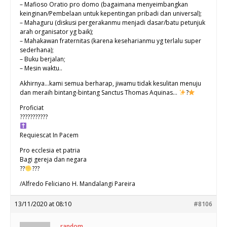
– Mafioso Oratio pro domo (bagaimana menyeimbangkan
keinginan/Pembelaan untuk kepentingan pribadi dan universal);
– Mahaguru (diskusi pergerakanmu menjadi dasar/batu petunjuk
arah organisator yg baik);
– Mahakawan fraternitas (karena keseharianmu yg terlalu super
sederhana);
– Buku berjalan;
– Mesin waktu..
Akhirnya…kami semua berharap, jiwamu tidak kesulitan menuju
dan meraih bintang-bintang Sanctus Thomas Aquinas…
?
Proficiat
???????????
Requiescat In Pacem
Pro ecclesia et patria
Bagi gereja dan negara
??
???
/Alfredo Feliciano H. Mandalangi Pareira
13/11/2020 at 08:10
#8106
random