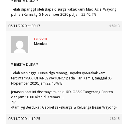
* BERITA DUKA *
Telah dipanggil oleh Bapa disurga kakak kami Max (Acie) Wayong
pd hari Kamis tgl 5 November 2020 pd jam 22.40. ???
06/11/2020 at 09:17
#8013
random
Member
* BERITA DUKA *
Telah Meninggal Dunia dgn tenang, Bapak/Opa/Kakak kami
tercinta “MAX JOHANES WAYONG” pada Hari Kamis, tanggal 05
Nopember 2020, Jam 22.40 WIB.
Jenasah saat ini disemayamkan di RD. OASIS Tangerang-Banten
dan Jam 10.00 akan di Kremasi….
???
-Kami yg Berduka : Gabriel sekeluarga & Keluarga Besar Wayong-
06/11/2020 at 19:25
#8015