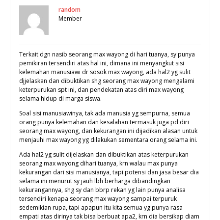
random
Member
Terkait dgn nasib seorang max wayong di hari tuanya, sy punya
pemikiran tersendiri atas hal ini, dimana ini menyangkut sisi
kelemahan manusiawi dr sosok max wayong, ada hal2 yg sulit
djjelaskan dan dibuktikan shg seorang max wayong mengalami
keterpurukan spt ini, dan pendekatan atas diri max wayong
selama hidup di marga siswa.
Soal sisi manusiawinya, tak ada manusia yg sempurna, semua
orang punya kelemahan dan kesalahan termasuk juga pd diri
seorang max wayong, dan kekurangan ini dijadikan alasan untuk
menjauhi max wayong yg dilakukan sementara orang selama ini.
Ada hal2 yg sulit dijelaskan dan dibuktikan atas keterpurukan
seorang max wayong dihari tuanya, krn walau max punya
kekurangan dari sisi manusianya, tapi potensi dan jasa besar dia
selama ini menurut sy jauh lbh berharga dibandingkan
kekurangannya, shg sy dan bbrp rekan yg lain punya analisa
tersendiri kenapa seorang max wayong sampai terpuruk
sedemikian rupa, tapi apapun itu kita semua yg punya rasa
empati atas dirinya tak bisa berbuat apa2, krn dia bersikap diam