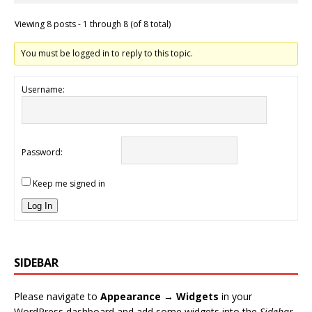
Viewing 8 posts - 1 through 8 (of 8 total)
You must be logged in to reply to this topic.
Username:
Password:
Keep me signed in
Log In
SIDEBAR
Please navigate to
Appearance → Widgets
in your
WordPress dashboard and add some widgets into the
Sidebar