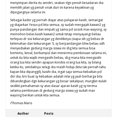
menyimpan derita itu sendiri, seakan dgn penuh kesadaran dia
memilih jalan yg penuh onak duri ini karena keyakinan yg
dipegangnya selama ini.
Sebagai kader yg pernah diajar atas pelajaran kasih, semangat
yg diajarkan Yesus pd kita semua, sy sudah mengajak kawan2 yg
punya pandangan dan empati yg sama pd sosok max wayong, sy
memohon belas kasih kawan2 untuk tetap menyayangi beliau
terlepas dr sisi kekurangan yg dimilikinya (siapa sih yg bebas dr
kelemahan dan kekurangan ?), sy berpandangan bhw beliau sdh
menyediakan gedung marga siswa ini shg kita semua bisa
bertemu, kenal, berkumpul dan menerima pembinaan selama ini,
untuk itu kita wajib mengasihi beliau, sbg mana kita mengasihi
orang tua kita sendiri apapun kondisi orang tua kita, sy bilang
ketika itu, setidaknya selagi dia masih hidup (kita tak pernah tahu
kapan kita dipanggil), kasihi dia, ingat saja semua kebaikan pd
diri dia, krn buat sy kebaikan adalah nilai yg jauh berharga bila
dibandingkan dgn kekurangan yg besar sekalipun, mungkin itulah
sedikit pemahaman sy atas dasar ajaran kasih yg sy terima
selama pembinaan di gedung marga siswa yg sudah max
wayong berikan untuk kita semua.
/Thomas Maris
Author
Posts