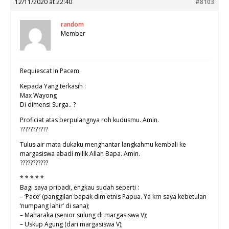
12/11/2020 at 22:40
#8103
random
Member
Requiescat In Pacem
Kepada Yang terkasih :
Max Wayong
Di dimensi Surga.. ?
Proficiat atas berpulangnya roh kudusmu. Amin.
???????????
Tulus air mata dukaku menghantar langkahmu kembali ke
margasiswa abadi milik Allah Bapa. Amin.
???????????
* * * * *
Bagi saya pribadi, engkau sudah seperti :
– ‘Pace’ (panggilan bapak dlm etnis Papua. Ya krn saya kebetulan
‘numpang lahir’ di sana);
– Maharaka (senior sulung di margasiswa V);
– Uskup Agung (dari margasiswa V);