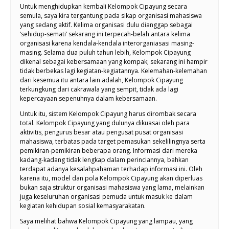
Untuk menghidupkan kembali Kelompok Cipayung secara
semula, saya kira tergantung pada sikap organisasi mahasiswa
yang sedang aktif. Kelima organisasi dulu dianggap sebagai
‘sehidup-semati’ sekarang ini terpecah-belah antara kelima
organisasi karena kendala-kendala interorganiasasi masing-
masing. Selama dua puluh tahun lebih, Kelompok Cipayung
dikenal sebagai kebersamaan yang kompak; sekarang ini hampir
tidak berbekas lagi kegiatan-kegiatannya. Kelemahan-kelemahan
dari kesemua itu antara lain adalah, Kelompok Cipayung
terkungkung dari cakrawala yang sempit, tidak ada lagi
kepercayaan sepenuhnya dalam kebersamaan.
Untuk itu, sistem Kelompok Cipayung harus dirombak secara
total. Kelompok Cipayung yang dulunya dikuasai oleh para
aktivitis, pengurus besar atau pengusat pusat organisasi
mahasiswa, terbatas pada target pemasukan sekelilingnya serta
pemikiran-pemikiran beberapa orang. Informasi dari mereka
kadang-kadang tidak lengkap dalam perinciannya, bahkan
terdapat adanya kesalahpahaman terhadap informasi ini. Oleh
karena itu, model dan pola Kelompok Cipayung akan diperluas
bukan saja struktur organisasi mahasiswa yang lama, melainkan
juga keseluruhan organisasi pemuda untuk masuk ke dalam
kegiatan kehidupan sosial kemasyarakatan.
Saya melihat bahwa Kelompok Cipayung yang lampau, yang