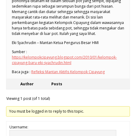
pohonnya ditanam ke dalam sebuah pot yang sempit, dipajang
sedemikian rupa sebagai serumpun bunga dari pot hiasan.
Memang cantik dan diatur sehingga sehingga masyarakat
masyarakat rata-rata melihat dan menarik. Di sisi lain
perkembangan kegiatan Kelompok Cipayung dalam wawasannya
hanya terbatas pada sebidang pot, sehingga tidak mengakar dan
tidak menyebar di luar pot. Itulah yang saya lihat.
Eki Syachrudin – Mantan Ketua Pengurus Besar HMI
Sumber :
https://kelompokcipayung.blogspot.com/2010/01/kelompok-
cipayung-baru-eki-syachrudin.html
Baca juga :
Refleksi Mantan Aktifis Kelompok Cipayung
Author
Posts
Viewing 1 post (of 1 total)
You must be logged in to reply to this topic.
Username: