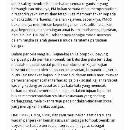
untuk saling memberikan perhatian semua organisasi yang
bersangkutan misalnya, PM bukan semata-mata memperhatikan
diri sendiri yakni umat Islam tetapi juga memperhatikan kepada
umat Katolik, marhaenis, malahan kejawen. Sebaliknya, PMKRI
bukan hanya memikirkan kepentingan umat Katolik melainkan
juga kepentingan-kepentingan umat Islam, marhaenis, kejawean,
dan lain-lain. Hal-hal itu, sebenarnya sebagai modal investasi
dalam rangka sejarah generasi muda, terutama persatuan
bangsa.
Dalam periode yang lalu, kajian-kajian Kelompok Cipayung
berpusat pada pemikiran-pemikiran kritis dan peka terhadap
masalah-masalah sosial-politik dan ekonomi. Kajian-kajian
tersebut didasari oleh kemauan, keberanian, kemandirian, serta
di sisi lain tindakan kajian ini berada di depan untuk merumuskan
pemecahan-pemecahan terhadap gejolak sosial. Kajian tersebut
kadang-kadang terdapat adanya kata-kata yang menusuk
terhadap pihak pemerintahan, namun dalam tujuan kajian ini
bukan memperondakan struktur kekuasaan yang sedang
berlangsung, melainkan tertuju pada tindakan-tindakan sosial
yang merugikan hakikat bangsa.
HMI, PMKRI, GMNI, GMKI, dan PMII merupakan aset dari suatu
wadah pergerakan kemahasiswaan, sebagai tombak pemikiran
obyektif terhadap persoalan-persoalan negara, sebagai