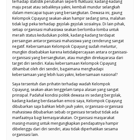
terhadap statistik perubahan seperti fluktuasi; kadang-kadang
maju pesat atau sebaliknya yakni, kembali mundur selangkah
dalam mencapai tujuan yang bersangkutan. Dewasa ini, gaung
Kelompok Cipayung seakan-akan hampir sedang sima, malahan
tidak lagi peka terhadap gejolak-gejolak sosialnya. Di lain pihak,
setiap organisasi mahasiswa seakan berlomba-lomba untuk
meraih status kedudukan politik, kadang-kadang terdapat
persaingan antarorganisasi mahasiswa yang cenderung sangat
negatif. Kebersamaan Kelompok Cipayung sudah meluntur,
mungkin disebabkan karena ketidakpercayaan antara organisasi-
organisasi yang bersangkutan, atau mungkin direkayarasa dari
target diri sendiri. Kalau kebersamaan Kelompok Cipayung
dihambat oleh diri sendiri, bagaimana menghadapi
kebersamaan yang lebih luas yakni, kebersamaan nasional?
Saya tersentuh dan prihatin terhadap wadah Kelompok
Cipayung, seakan-akan tenggelam tanpa alasan yang sangat
prinsipal. Padahal kondisi politik dewasa ini sedang bergolak,
kadang-kadang berdasarkan emosi saya, Kelompok Cipayung
dibubarkan saja bahkan lebih jauh yakni, organisasi-organisasi
mahasiswa dibubarkan sebab organisasi tersebut tidak ada
manfaatnya bagi kemasyarakatan. Organisasi masyarakat
masing-masing untuk mengungkapkan pendapatnya hampir
dibelenggu dari diri sendiri, atau tidak diperhatikan sesama
organisasi lain.