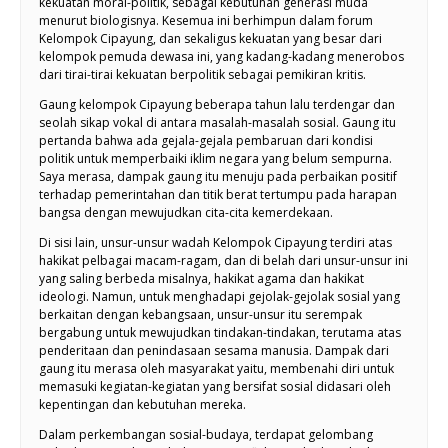
kekuatan moral-politik, sebagai kebutuhan generasi muda
menurut biologisnya. Kesemua ini berhimpun dalam forum
Kelompok Cipayung, dan sekaligus kekuatan yang besar dari
kelompok pemuda dewasa ini, yang kadang-kadang menerobos
dari tirai-tirai kekuatan berpolitik sebagai pemikiran kritis.
Gaung kelompok Cipayung beberapa tahun lalu terdengar dan
seolah sikap vokal di antara masalah-masalah sosial. Gaung itu
pertanda bahwa ada gejala-gejala pembaruan dari kondisi
politik untuk memperbaiki iklim negara yang belum sempurna.
Saya merasa, dampak gaung itu menuju pada perbaikan positif
terhadap pemerintahan dan titik berat tertumpu pada harapan
bangsa dengan mewujudkan cita-cita kemerdekaan.
Di sisi lain, unsur-unsur wadah Kelompok Cipayung terdiri atas
hakikat pelbagai macam-ragam, dan di belah dari unsur-unsur ini
yang saling berbeda misalnya, hakikat agama dan hakikat
ideologi. Namun, untuk menghadapi gejolak-gejolak sosial yang
berkaitan dengan kebangsaan, unsur-unsur itu serempak
bergabung untuk mewujudkan tindakan-tindakan, terutama atas
penderitaan dan penindasaan sesama manusia. Dampak dari
gaung itu merasa oleh masyarakat yaitu, membenahi diri untuk
memasuki kegiatan-kegiatan yang bersifat sosial didasari oleh
kepentingan dan kebutuhan mereka.
Dalam perkembangan sosial-budaya, terdapat gelombang