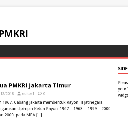
 PMKRI
SID
Pleas
ua PMKRI Jakarta Timur
your
/12/2018
editor1
0
widge
 1967, Cabang Jakarta membentuk Rayon III Jatinegara.
gurusan dipimpin Ketua Rayon. 1967 – 1968 : . 1999 – 2000
hun 2000, pada MPA
[…]