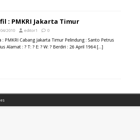
fil : PMKRI Jakarta Timur
/04/2010
editor1
0
: PMKRI Cabang Jakarta Timur Pelindung : Santo Petrus
us Alamat : ? T: ? E: ? W: ? Berdiri : 26 April 1964
[…]
es