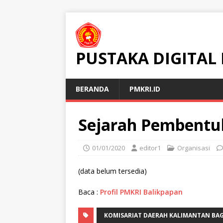
PUSTAKA DIGITAL
BERANDA
PMKRI.ID
Sejarah Pembentu
01/01/2020
editor1
Organisasi
(data belum tersedia)
Baca :
Profil PMKRI Balikpapan
KOMISARIAT DAERAH KALIMANTAN BAG