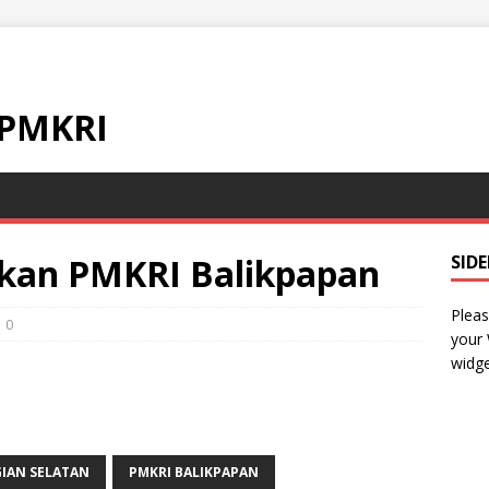
 PMKRI
kan PMKRI Balikpapan
SID
Pleas
0
your
widge
IAN SELATAN
PMKRI BALIKPAPAN