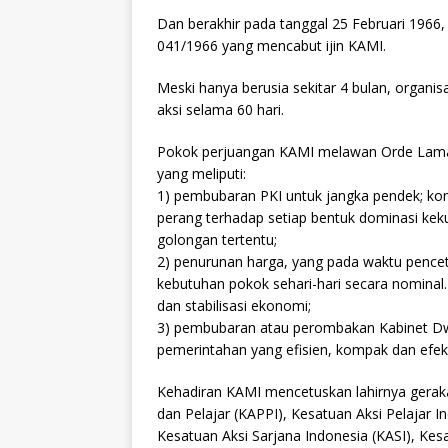
Dan berakhir pada tanggal 25 Februari 196
041/1966 yang mencabut ijin KAMI.
Meski hanya berusia sekitar 4 bulan, organi
aksi selama 60 hari.
Pokok perjuangan KAMI melawan Orde Lama di
yang meliputi:
1) pembubaran PKI untuk jangka pendek; kon
perang terhadap setiap bentuk dominasi ke
golongan tertentu;
2) penurunan harga, yang pada waktu pencet
kebutuhan pokok sehari-hari secara nominal. 
dan stabilisasi ekonomi;
3) pembubaran atau perombakan Kabinet Dw
pemerintahan yang efisien, kompak dan efekt
Kehadiran KAMI mencetuskan lahirnya geraka
dan Pelajar (KAPPI), Kesatuan Aksi Pelajar I
Kesatuan Aksi Sarjana Indonesia (KASI), Ke