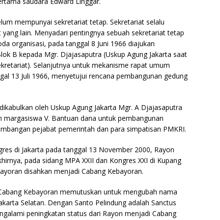
ertama saudara Edward Linggar.
um mempunyai sekretariat tetap. Sekretariat selalu
 yang lain. Menyadari pentingnya sebuah sekretariat tetap
da organisasi, pada tanggal 8 Juni 1966 diajukan
ok B kepada Mgr. Djajasaputra (Uskup Agung Jakarta saat
sekretariat). Selanjutnya untuk mekanisme rapat umum
gal 13 Juli 1966, menyetujui rencana pembangunan gedung
ikabulkan oleh Uskup Agung Jakarta Mgr. A Djajasaputra
an margasiswa V. Bantuan dana untuk pembangunan
umbangan pejabat pemerintah dan para simpatisan PMKRI.
gres di Jakarta pada tanggal 13 November 2000, Rayon
hirnya, pada sidang MPA XXII dan Kongres XXI di Kupang
ayoran disahkan menjadi Cabang Kebayoran.
I Cabang Kebayoran memutuskan untuk mengubah nama
arta Selatan. Dengan Santo Pelindung adalah Sanctus
engalami peningkatan status dari Rayon menjadi Cabang