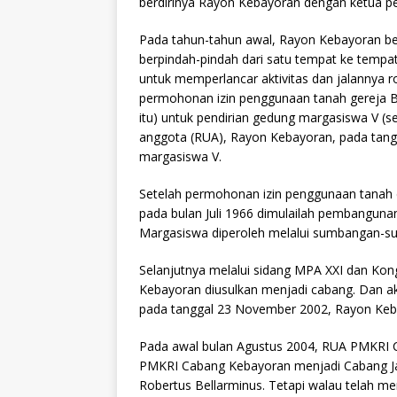
berdirinya Rayon Kebayoran dengan ketua p
Pada tahun-tahun awal, Rayon Kebayoran bel
berpindah-pindah dari satu tempat ke tempat
untuk memperlancar aktivitas dan jalannya ro
permohonan izin penggunaan tanah gereja Bl
itu) untuk pendirian gedung margasiswa V (
anggota (RUA), Rayon Kebayoran, pada tang
margasiswa V.
Setelah permohonan izin penggunaan tanah d
pada bulan Juli 1966 dimulailah pembangun
Margasiswa diperoleh melalui sumbangan-s
Selanjutnya melalui sidang MPA XXI dan Kon
Kebayoran diusulkan menjadi cabang. Dan ak
pada tanggal 23 November 2002, Rayon Keb
Pada awal bulan Agustus 2004, RUA PMKR
PMKRI Cabang Kebayoran menjadi Cabang Jak
Robertus Bellarminus. Tetapi walau telah m