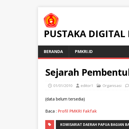
PUSTAKA DIGITAL
BERANDA
PMKRI.ID
Sejarah Pembentu
01/01/2010
editor1
Organisasi
(data belum tersedia)
Baca :
Profil PMKRI Fakfak
KOMISARIAT DAERAH PAPUA BAGIAN B