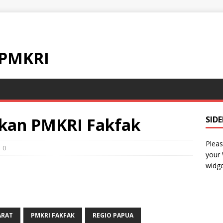
 PMKRI
kan PMKRI Fakfak
SID
Pleas
0
your
widge
ARAT
PMKRI FAKFAK
REGIO PAPUA