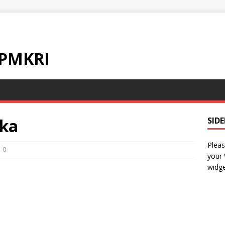
 PMKRI
ika
SID
Pleas
0
your
widge