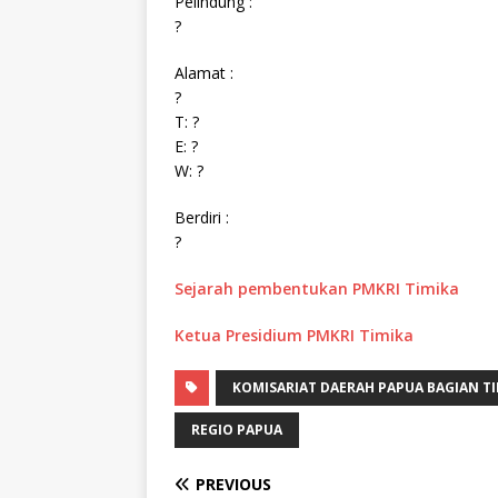
Pelindung :
?
Alamat :
?
T: ?
E: ?
W: ?
Berdiri :
?
Sejarah pembentukan PMKRI Timika
Ketua Presidium PMKRI Timika
KOMISARIAT DAERAH PAPUA BAGIAN T
REGIO PAPUA
PREVIOUS