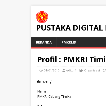
PUSTAKA DIGITAL
BERANDA
PMKRI.ID
Profil : PMKRI Tim
01/01/2010
editor1
Organisasi
(lambang)
Nama :
PMKRI Cabang Timika