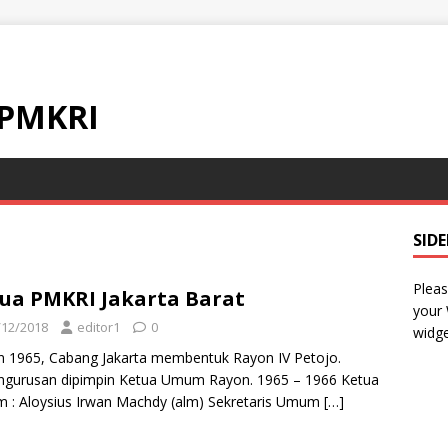
 PMKRI
SID
Pleas
ua PMKRI Jakarta Barat
your
/12/2018
editor1
0
widge
 1965, Cabang Jakarta membentuk Rayon IV Petojo.
ngurusan dipimpin Ketua Umum Rayon. 1965 – 1966 Ketua
: Aloysius Irwan Machdy (alm) Sekretaris Umum
[…]