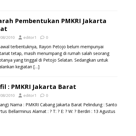
arah Pembentukan PMKRI Jakarta
at
/08/2010
editor1
0
 awal terbentuknya, Rayon Petojo belum mempunyai
tariat tetap, masih menumpang di rumah salah seorang
tanya yang tinggal di Petojo Selatan. Sedangkan untuk
alankan kegiatan
[…]
fil : PMKRI Jakarta Barat
/08/2010
editor1
0
ang) Nama : PMKRI Cabang Jakarta Barat Pelindung : Santo
tus Bellarminus Alamat : ? T: ? E: ? W: ? Berdiri : 13 Agustus