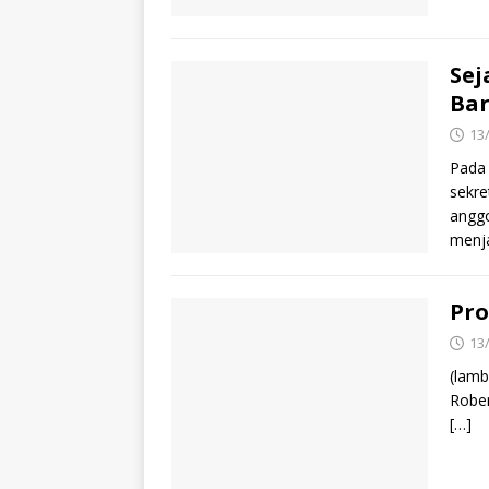
Sej
Bar
13
Pada
sekre
anggo
menj
Pro
13
(lamb
Rober
[…]