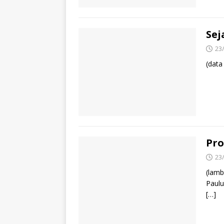
Se
23
(data
Pro
23
(lamb
Paulu
[…]