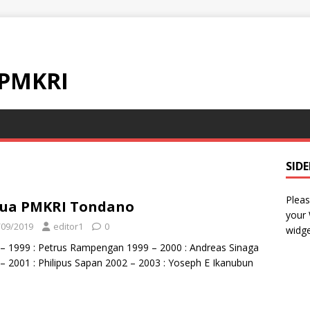
 PMKRI
SID
Pleas
tua PMKRI Tondano
your
/09/2019
editor1
0
widge
– 1999 : Petrus Rampengan 1999 – 2000 : Andreas Sinaga
– 2001 : Philipus Sapan 2002 – 2003 : Yoseph E Ikanubun