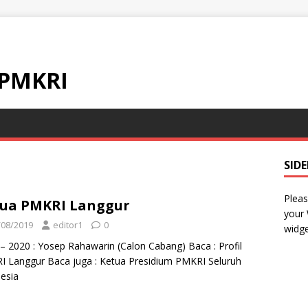
 PMKRI
SID
Pleas
ua PMKRI Langgur
your
/08/2019
editor1
0
widge
– 2020 : Yosep Rahawarin (Calon Cabang) Baca : Profil
 Langgur Baca juga : Ketua Presidium PMKRI Seluruh
esia