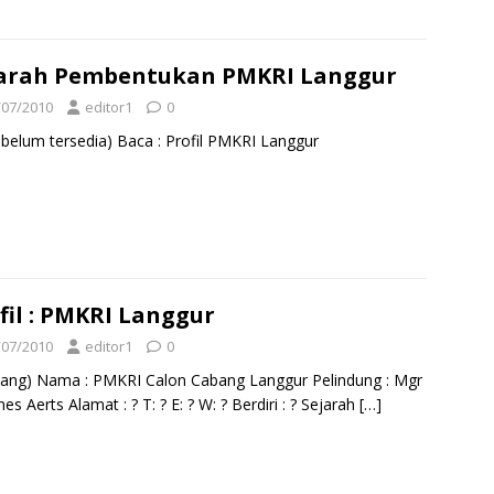
arah Pembentukan PMKRI Langgur
/07/2010
editor1
0
 belum tersedia) Baca : Profil PMKRI Langgur
fil : PMKRI Langgur
/07/2010
editor1
0
ang) Nama : PMKRI Calon Cabang Langgur Pelindung : Mgr
es Aerts Alamat : ? T: ? E: ? W: ? Berdiri : ? Sejarah
[…]