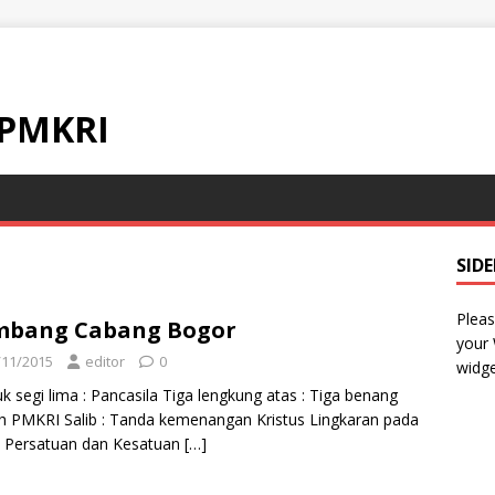
 PMKRI
SID
Pleas
mbang Cabang Bogor
your
/11/2015
editor
0
widge
k segi lima : Pancasila Tiga lengkung atas : Tiga benang
 PMKRI Salib : Tanda kemenangan Kristus Lingkaran pada
 : Persatuan dan Kesatuan
[…]