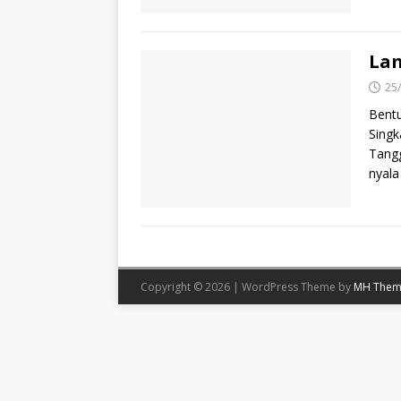
La
25
Bentu
Singk
Tangg
nyal
Copyright © 2026 | WordPress Theme by
MH Them