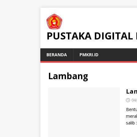
PUSTAKA DIGITAL
BERANDA
PMKRI.ID
Lambang
La
04
Bentu
merah
salib